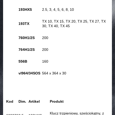
193HXS
2.5, 3, 4, 5, 6, 8, 10
TX 10, TX 15, TX 20, TX 25, TX 27, TX
193TX
30, TX 40, TX 45
760H1/2S
200
764H1/2S
200
556B
160
vl964/34SOS
564 x 364 x 30
Kod
Dim.
Artikel
Produkt
Klucz trzpieniowy, sześciokątny, z