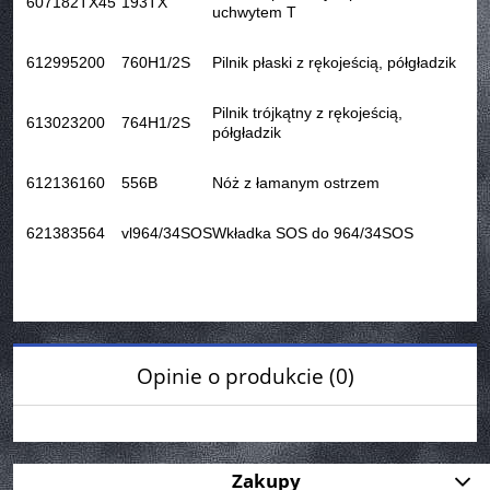
607182
TX45
193TX
uchwytem T
612995
200
760H1/2S
Pilnik płaski z rękojeścią, półgładzik
Pilnik trójkątny z rękojeścią,
613023
200
764H1/2S
półgładzik
612136
160
556B
Nóż z łamanym ostrzem
621383
564
vl964/34SOS
Wkładka SOS do 964/34SOS
Opinie o produkcie (0)
Zakupy