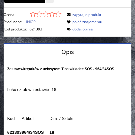
Ocena:
zapytaj o produkt
Producent:
UNIOR
poleć znajomemu
Kod produktu:
621393
dodaj opinię
Opis
Zestaw wkrętaków z uchwytem T na wkładce SOS - 964/34SOS
Ilość sztuk w zestawie: 18
Kod
Artikel
Dim. / Sztuki
621393
964/34SOS
18