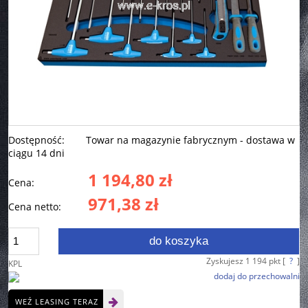
Dostępność:
Towar na magazynie fabrycznym - dostawa w
ciągu 14 dni
1 194,80 zł
Cena:
971,38 zł
Cena netto:
do koszyka
Zyskujesz
1 194
pkt [
?
]
KPL
dodaj do przechowalni
WEŹ LEASING TERAZ