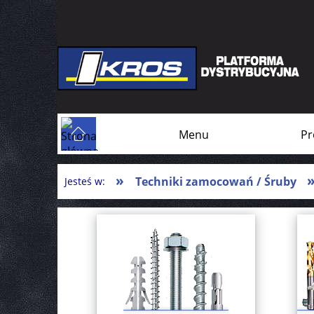
Menu
Pr
»
Techniki zamocowań / Śruby
Jesteś w: