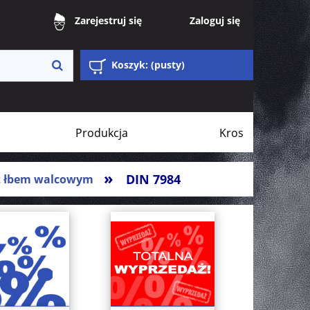
Zaloguj się
Zarejestruj się
Koszyk:
(pusty)
Produkcja
Kros
»
DIN 7984
z łbem walcowym