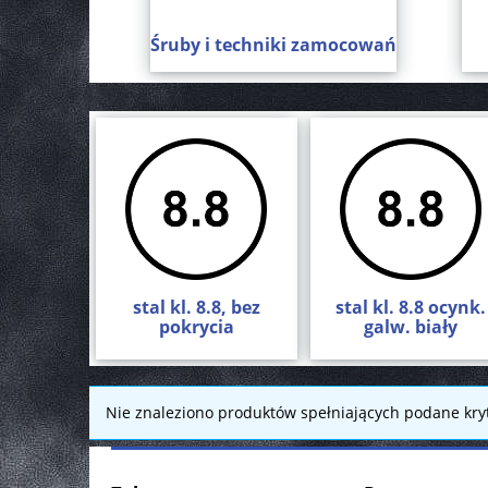
Śruby i techniki zamocowań
stal kl. 8.8, bez
stal kl. 8.8 ocynk.
pokrycia
galw. biały
Nie znaleziono produktów spełniających podane kryt