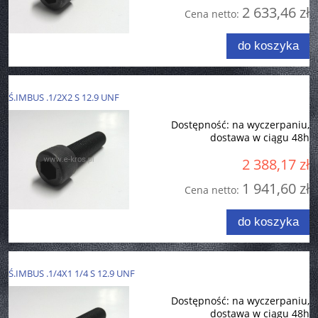
2 633,46 zł
Cena netto:
do koszyka
Ś.IMBUS .1/2X2 S 12.9 UNF
Dostępność:
na wyczerpaniu,
dostawa w ciągu 48h
2 388,17 zł
1 941,60 zł
Cena netto:
do koszyka
Ś.IMBUS .1/4X1 1/4 S 12.9 UNF
Dostępność:
na wyczerpaniu,
dostawa w ciągu 48h