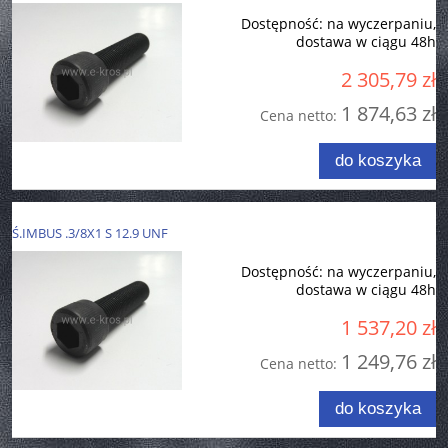
Dostępność:
na wyczerpaniu,
dostawa w ciągu 48h
2 305,79 zł
1 874,63 zł
Cena netto:
do koszyka
Ś.IMBUS .3/8X1 S 12.9 UNF
Dostępność:
na wyczerpaniu,
dostawa w ciągu 48h
1 537,20 zł
1 249,76 zł
Cena netto:
do koszyka