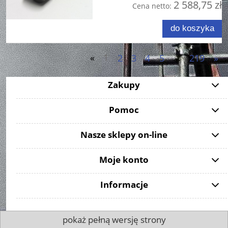
2 588,75 zł
Cena netto:
do koszyka
«
1
2
3
4
5
...
219
»
Zakupy
Pomoc
Nasze sklepy on-line
Moje konto
Informacje
pokaż pełną wersję strony