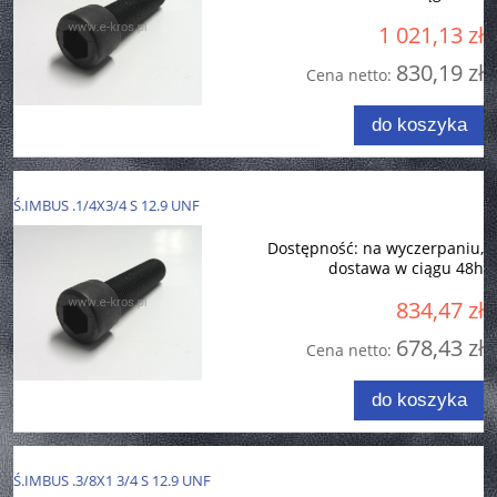
1 021,13 zł
830,19 zł
Cena netto:
do koszyka
Ś.IMBUS .1/4X3/4 S 12.9 UNF
Dostępność:
na wyczerpaniu,
dostawa w ciągu 48h
834,47 zł
678,43 zł
Cena netto:
do koszyka
Ś.IMBUS .3/8X1 3/4 S 12.9 UNF