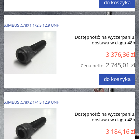
do koszyka
Ś.IMBUS .5/8X1 1/2 S 12.9 UNF
Dostępność:
na wyczerpaniu,
dostawa w ciągu 48h
3 376,36 zł
2 745,01 zł
Cena netto:
do koszyka
Ś.IMBUS .5/8X2 1/4 S 12.9 UNF
Dostępność:
na wyczerpaniu,
dostawa w ciągu 48h
3 184,16 zł