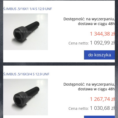
Ś.IMBUS .5/16X1 1/4 S 12.9 UNF
Dostępność:
na wyczerpaniu,
dostawa w ciągu 48h
1 344,38 zł
1 092,99 zł
Cena netto:
do koszyka
Ś.IMBUS .5/16X3/4 S 12.9 UNF
Dostępność:
na wyczerpaniu,
dostawa w ciągu 48h
1 267,74 zł
1 030,68 zł
Cena netto: