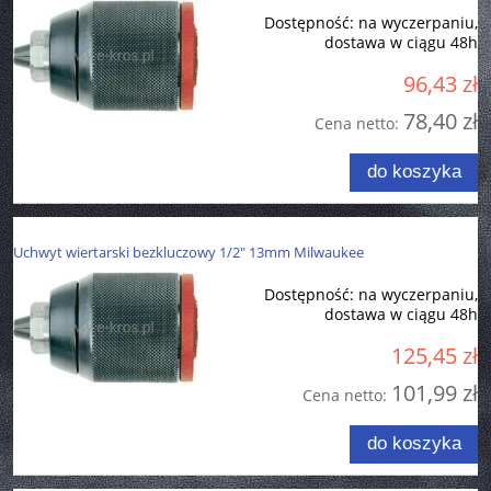
Dostępność:
na wyczerpaniu,
dostawa w ciągu 48h
96,43 zł
78,40 zł
Cena netto:
do koszyka
Uchwyt wiertarski bezkluczowy 1/2" 13mm Milwaukee
Dostępność:
na wyczerpaniu,
dostawa w ciągu 48h
125,45 zł
101,99 zł
Cena netto:
do koszyka