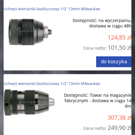
Uchwyt wiertarski bezkluczowy 1/2" 13mm Milwaukee
Dostępność:
na wyczerpaniu,
dostawa w ciągu 48h
124,85 zł
101,50 zł
Cena netto:
do koszyka
Uchwyt wiertarski bezkluczowy 1/2" 13mm Milwaukee
Dostępność:
Towar na magazynie
fabrycznym - dostawa w ciągu 14
dni
307,38 zł
249,90 zł
Cena netto: