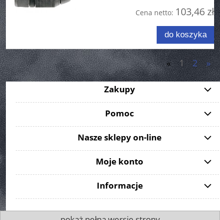
103,46 zł
Cena netto:
do koszyka
«
1
2
»
Zakupy
Pomoc
Nasze sklepy on-line
Moje konto
Informacje
pokaż pełną wersję strony