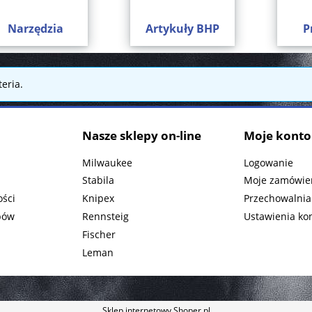
Narzędzia
Artykuły BHP
P
eria.
Nasze sklepy on-line
Moje konto
Milwaukee
Logowanie
Stabila
Moje zamówie
ości
Knipex
Przechowalnia
pów
Rennsteig
Ustawienia ko
Fischer
Leman
Sklep internetowy Shoper.pl