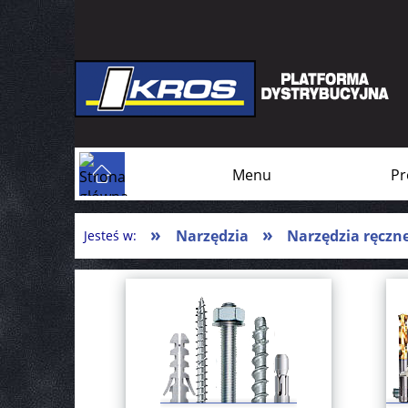
Menu
Pr
»
»
Narzędzia
Narzędzia ręczn
Jesteś w: