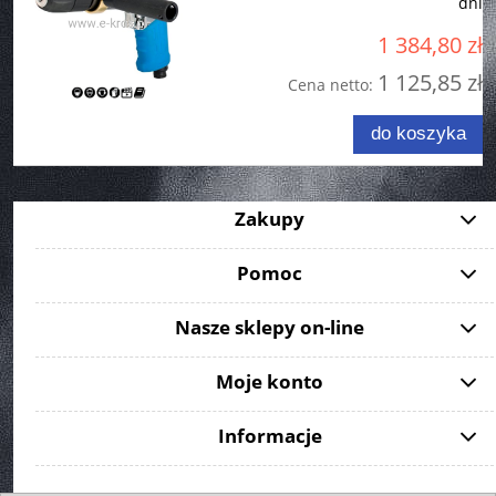
dni
1 384,80 zł
1 125,85 zł
Cena netto:
do koszyka
Zakupy
Pomoc
Nasze sklepy on-line
Moje konto
Informacje