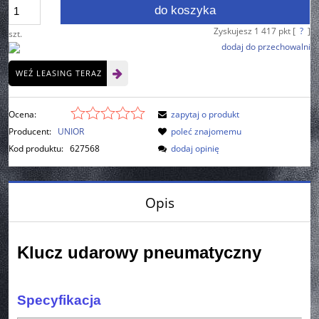
do koszyka
Zyskujesz
1 417
pkt [
?
]
szt.
dodaj do przechowalni
WEŹ LEASING TERAZ
Ocena:
zapytaj o produkt
Producent:
UNIOR
poleć znajomemu
Kod produktu:
627568
dodaj opinię
Opis
Klucz udarowy pneumatyczny
Specyfikacja